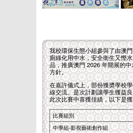
我校環保生態小組參與了由澳門海
廁綠化用中水，安全衛生又慳水
品，推廣澳門 2026 年開展
方針。
在嘉許儀式上，部份獲奬學校學
線交流。是次計劃讓學生獲益良
此次比賽中喜獲佳績，以下是獲
比賽組別
中學組-影視藝術創作組