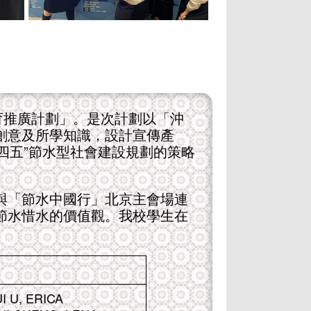
教育推廣計劃」。是次計劃以「沖
創意及所學知識，設計宣傳產
十四五”節水型社會建設規劃的策略
與「節水中國行」北京主會場連
節水惜水的價值觀。我校學生在
I U, ERICA