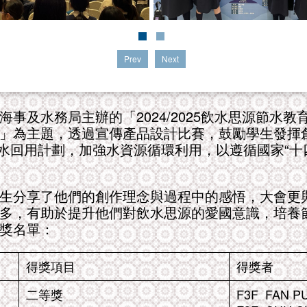
Prev
Next
事及水務局主辦的「2024/2025飲水思源節水
」為主題，透過宣傳產品設計比賽，鼓勵學生發揮
的中水回用計劃，加強水資源循環利用，以遵循國家“
生分享了他們的創作理念與過程中的感悟，大會更
多，有助於提升他們對飲水思源的愛國意識，培養
獎名單：
得獎項目
得獎者
二等獎
F3F FAN PU