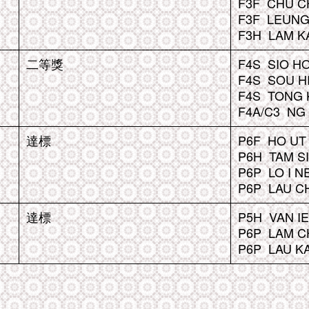
F3F CHU C
F3F LEUNG
F3H LAM KA
二等獎
F4S SIO HO
F4S SOU H
F4S TONG 
F4A/C3 NG 
達標
P6F HO UT 
P6H TAM SI
P6P LO I NE
P6P LAU CH
達標
P5H VAN I
P6P LAM C
P6P LAU KA