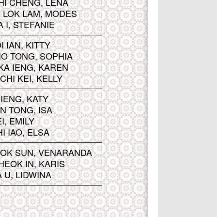
HI CHENG, LENA
 LOK LAM, MODES
 I, STEFANIE
I IAN, KITTY
IO TONG, SOPHIA
KA IENG, KAREN
CHI KEI, KELLY
IENG, KATY
N TONG, ISA
I, EMILY
I IAO, ELSA
EOK SUN, VENARANDA
HEOK IN, KARIS
 U, LIDWINA