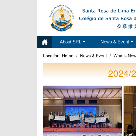
About SRL
News & Event
Location:
Home
/
News & Event
/
What's Ne
202