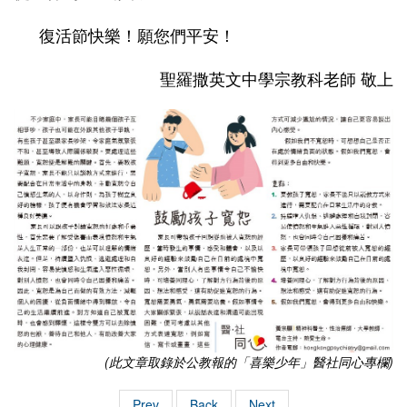
復活節快樂！願您們平安！
聖羅撒英文中學宗教科老師 敬上
(此文章取錄於公教報的「喜樂少年」醫社同心專欄)
Prev
Back
Next