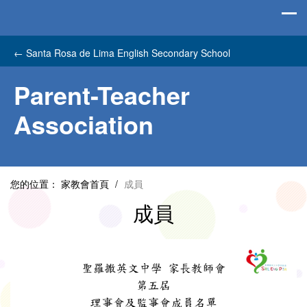
←
Santa Rosa de Lima English Secondary School
Parent-Teacher
Association
您的位置：
家教會首頁
/
成員
成員