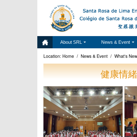
About SRL
News & Event
Location:
Home
/
News & Event
/
What's Ne
健康情緒