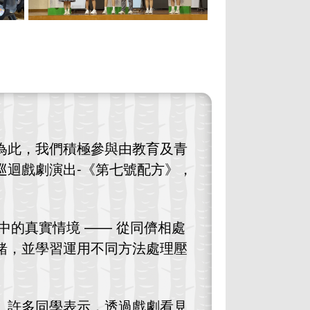
為此，我們積極參與由教育及青
巡迴戲劇演出-《第七號配方》，
中的真實情境 —— 從同儕相處
緒，並學習運用不同方法處理壓
。許多同學表示，透過戲劇看見