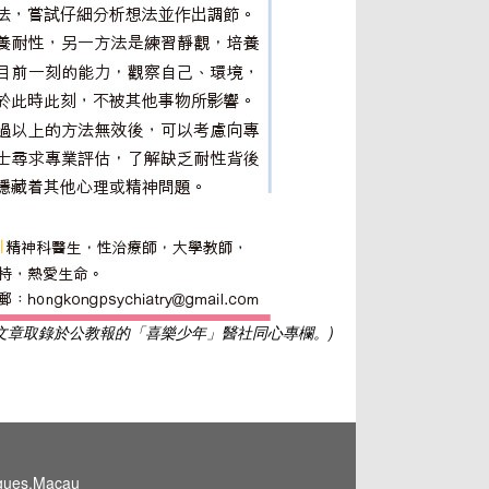
此文章取錄於公教報的「喜樂少年」醫社同心專欄。)
igues,Macau