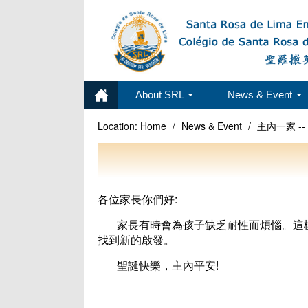
About SRL
News & Event
Location:
Home
/
News & Event
/
主內一家 -
各位家長你們好:
家長有時會為孩子缺乏耐性而煩惱。這
找到新的啟發。
聖誕快樂，主內平安!