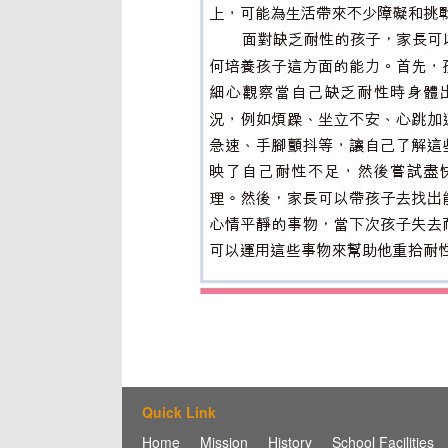
Quick Link
Home
Mission
History
School Facilities