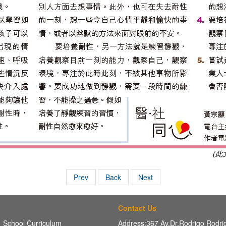
(
Prev
Back
Next
Contact Us
School Curriculum
Address:367 Av,Dr.Rodrigo Rodr