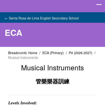
←
Santa Rosa de Lima English Secondary School
ECA
Breadcrumb:
Home
/
ECA (Primary)
/
P4 (2026-2027)
/
Musical Instruments
Musical Instruments
管樂樂器訓練
Levels Involved: